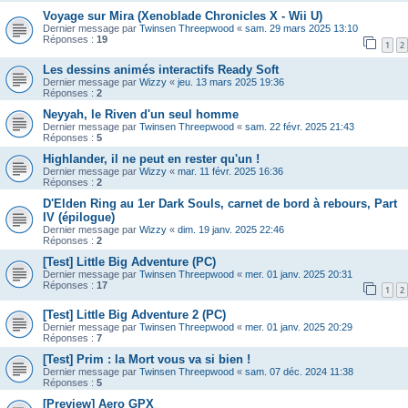
Voyage sur Mira (Xenoblade Chronicles X - Wii U)
Dernier message par
Twinsen Threepwood
«
sam. 29 mars 2025 13:10
Réponses :
19
1
2
Les dessins animés interactifs Ready Soft
Dernier message par
Wizzy
«
jeu. 13 mars 2025 19:36
Réponses :
2
Neyyah, le Riven d'un seul homme
Dernier message par
Twinsen Threepwood
«
sam. 22 févr. 2025 21:43
Réponses :
5
Highlander, il ne peut en rester qu'un !
Dernier message par
Wizzy
«
mar. 11 févr. 2025 16:36
Réponses :
2
D'Elden Ring au 1er Dark Souls, carnet de bord à rebours, Part
IV (épilogue)
Dernier message par
Wizzy
«
dim. 19 janv. 2025 22:46
Réponses :
2
[Test] Little Big Adventure (PC)
Dernier message par
Twinsen Threepwood
«
mer. 01 janv. 2025 20:31
Réponses :
17
1
2
[Test] Little Big Adventure 2 (PC)
Dernier message par
Twinsen Threepwood
«
mer. 01 janv. 2025 20:29
Réponses :
7
[Test] Prim : la Mort vous va si bien !
Dernier message par
Twinsen Threepwood
«
sam. 07 déc. 2024 11:38
Réponses :
5
[Preview] Aero GPX