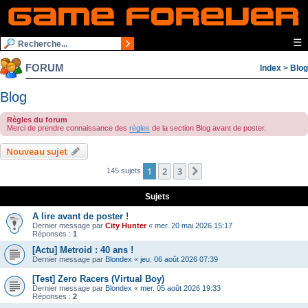
☰
FORUM
Index
>
Blog
Blog
Règles du forum
Merci de prendre connaissance des
règles
de la section Blog avant de poster.
Nouveau sujet
1
2
3
Suivante
145 sujets
Sujets
A lire avant de poster !
Dernier message par
City Hunter
«
mer. 20 mai 2026 15:17
Réponses :
1
[Actu] Metroid : 40 ans !
Dernier message par
Blondex
«
jeu. 06 août 2026 07:39
[Test] Zero Racers (Virtual Boy)
Dernier message par
Blondex
«
mer. 05 août 2026 19:33
Réponses :
2