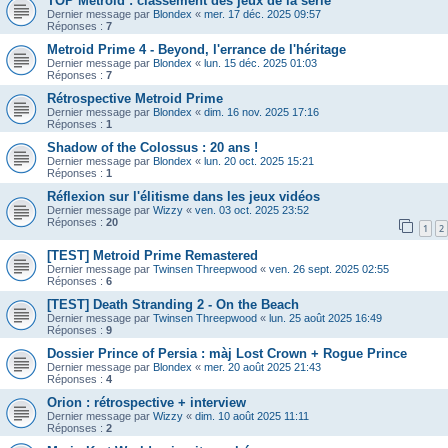
TOP Metroid : classement des jeux de la série
Dernier message par
Blondex
«
mer. 17 déc. 2025 09:57
Réponses :
7
Metroid Prime 4 - Beyond, l'errance de l'héritage
Dernier message par
Blondex
«
lun. 15 déc. 2025 01:03
Réponses :
7
Rétrospective Metroid Prime
Dernier message par
Blondex
«
dim. 16 nov. 2025 17:16
Réponses :
1
Shadow of the Colossus : 20 ans !
Dernier message par
Blondex
«
lun. 20 oct. 2025 15:21
Réponses :
1
Réflexion sur l'élitisme dans les jeux vidéos
Dernier message par
Wizzy
«
ven. 03 oct. 2025 23:52
Réponses :
20
1
2
[TEST] Metroid Prime Remastered
Dernier message par
Twinsen Threepwood
«
ven. 26 sept. 2025 02:55
Réponses :
6
[TEST] Death Stranding 2 - On the Beach
Dernier message par
Twinsen Threepwood
«
lun. 25 août 2025 16:49
Réponses :
9
Dossier Prince of Persia : màj Lost Crown + Rogue Prince
Dernier message par
Blondex
«
mer. 20 août 2025 21:43
Réponses :
4
Orion : rétrospective + interview
Dernier message par
Wizzy
«
dim. 10 août 2025 11:11
Réponses :
2