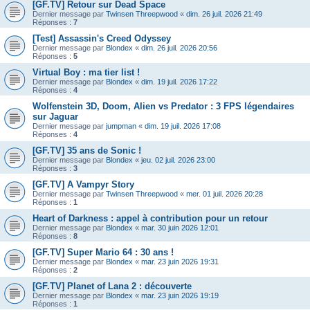
[GF.TV] Retour sur Dead Space
Dernier message par
Twinsen Threepwood
«
dim. 26 juil. 2026 21:49
Réponses :
7
[Test] Assassin's Creed Odyssey
Dernier message par
Blondex
«
dim. 26 juil. 2026 20:56
Réponses :
5
Virtual Boy : ma tier list !
Dernier message par
Blondex
«
dim. 19 juil. 2026 17:22
Réponses :
4
Wolfenstein 3D, Doom, Alien vs Predator : 3 FPS légendaires
sur Jaguar
Dernier message par
jumpman
«
dim. 19 juil. 2026 17:08
Réponses :
4
[GF.TV] 35 ans de Sonic !
Dernier message par
Blondex
«
jeu. 02 juil. 2026 23:00
Réponses :
3
[GF.TV] A Vampyr Story
Dernier message par
Twinsen Threepwood
«
mer. 01 juil. 2026 20:28
Réponses :
1
Heart of Darkness : appel à contribution pour un retour
Dernier message par
Blondex
«
mar. 30 juin 2026 12:01
Réponses :
8
[GF.TV] Super Mario 64 : 30 ans !
Dernier message par
Blondex
«
mar. 23 juin 2026 19:31
Réponses :
2
[GF.TV] Planet of Lana 2 : découverte
Dernier message par
Blondex
«
mar. 23 juin 2026 19:19
Réponses :
1