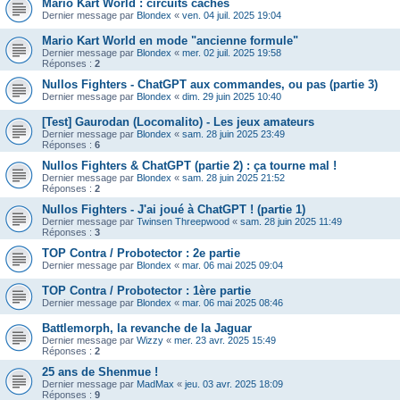
Mario Kart World : circuits cachés
Dernier message par
Blondex
«
ven. 04 juil. 2025 19:04
Mario Kart World en mode "ancienne formule"
Dernier message par
Blondex
«
mer. 02 juil. 2025 19:58
Réponses :
2
Nullos Fighters - ChatGPT aux commandes, ou pas (partie 3)
Dernier message par
Blondex
«
dim. 29 juin 2025 10:40
[Test] Gaurodan (Locomalito) - Les jeux amateurs
Dernier message par
Blondex
«
sam. 28 juin 2025 23:49
Réponses :
6
Nullos Fighters & ChatGPT (partie 2) : ça tourne mal !
Dernier message par
Blondex
«
sam. 28 juin 2025 21:52
Réponses :
2
Nullos Fighters - J'ai joué à ChatGPT ! (partie 1)
Dernier message par
Twinsen Threepwood
«
sam. 28 juin 2025 11:49
Réponses :
3
TOP Contra / Probotector : 2e partie
Dernier message par
Blondex
«
mar. 06 mai 2025 09:04
TOP Contra / Probotector : 1ère partie
Dernier message par
Blondex
«
mar. 06 mai 2025 08:46
Battlemorph, la revanche de la Jaguar
Dernier message par
Wizzy
«
mer. 23 avr. 2025 15:49
Réponses :
2
25 ans de Shenmue !
Dernier message par
MadMax
«
jeu. 03 avr. 2025 18:09
Réponses :
9