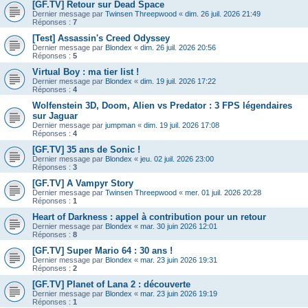
[GF.TV] Retour sur Dead Space
Dernier message par
Twinsen Threepwood
«
dim. 26 juil. 2026 21:49
Réponses :
7
[Test] Assassin's Creed Odyssey
Dernier message par
Blondex
«
dim. 26 juil. 2026 20:56
Réponses :
5
Virtual Boy : ma tier list !
Dernier message par
Blondex
«
dim. 19 juil. 2026 17:22
Réponses :
4
Wolfenstein 3D, Doom, Alien vs Predator : 3 FPS légendaires
sur Jaguar
Dernier message par
jumpman
«
dim. 19 juil. 2026 17:08
Réponses :
4
[GF.TV] 35 ans de Sonic !
Dernier message par
Blondex
«
jeu. 02 juil. 2026 23:00
Réponses :
3
[GF.TV] A Vampyr Story
Dernier message par
Twinsen Threepwood
«
mer. 01 juil. 2026 20:28
Réponses :
1
Heart of Darkness : appel à contribution pour un retour
Dernier message par
Blondex
«
mar. 30 juin 2026 12:01
Réponses :
8
[GF.TV] Super Mario 64 : 30 ans !
Dernier message par
Blondex
«
mar. 23 juin 2026 19:31
Réponses :
2
[GF.TV] Planet of Lana 2 : découverte
Dernier message par
Blondex
«
mar. 23 juin 2026 19:19
Réponses :
1