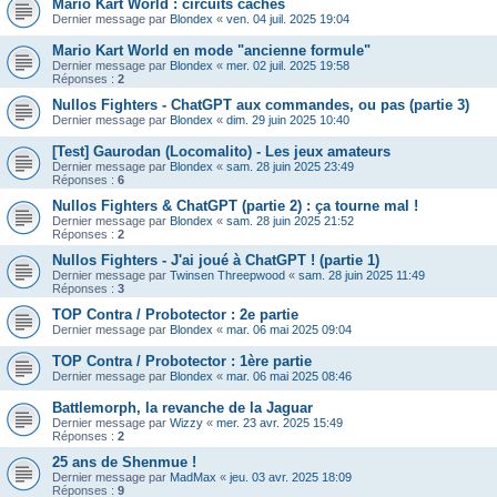
Mario Kart World : circuits cachés
Dernier message par
Blondex
«
ven. 04 juil. 2025 19:04
Mario Kart World en mode "ancienne formule"
Dernier message par
Blondex
«
mer. 02 juil. 2025 19:58
Réponses :
2
Nullos Fighters - ChatGPT aux commandes, ou pas (partie 3)
Dernier message par
Blondex
«
dim. 29 juin 2025 10:40
[Test] Gaurodan (Locomalito) - Les jeux amateurs
Dernier message par
Blondex
«
sam. 28 juin 2025 23:49
Réponses :
6
Nullos Fighters & ChatGPT (partie 2) : ça tourne mal !
Dernier message par
Blondex
«
sam. 28 juin 2025 21:52
Réponses :
2
Nullos Fighters - J'ai joué à ChatGPT ! (partie 1)
Dernier message par
Twinsen Threepwood
«
sam. 28 juin 2025 11:49
Réponses :
3
TOP Contra / Probotector : 2e partie
Dernier message par
Blondex
«
mar. 06 mai 2025 09:04
TOP Contra / Probotector : 1ère partie
Dernier message par
Blondex
«
mar. 06 mai 2025 08:46
Battlemorph, la revanche de la Jaguar
Dernier message par
Wizzy
«
mer. 23 avr. 2025 15:49
Réponses :
2
25 ans de Shenmue !
Dernier message par
MadMax
«
jeu. 03 avr. 2025 18:09
Réponses :
9