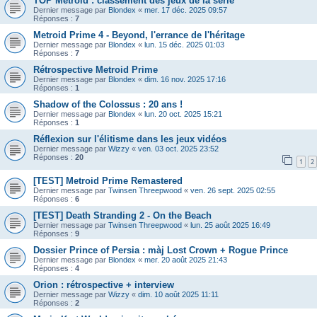
TOP Metroid : classement des jeux de la série
Dernier message par
Blondex
«
mer. 17 déc. 2025 09:57
Réponses :
7
Metroid Prime 4 - Beyond, l'errance de l'héritage
Dernier message par
Blondex
«
lun. 15 déc. 2025 01:03
Réponses :
7
Rétrospective Metroid Prime
Dernier message par
Blondex
«
dim. 16 nov. 2025 17:16
Réponses :
1
Shadow of the Colossus : 20 ans !
Dernier message par
Blondex
«
lun. 20 oct. 2025 15:21
Réponses :
1
Réflexion sur l'élitisme dans les jeux vidéos
Dernier message par
Wizzy
«
ven. 03 oct. 2025 23:52
Réponses :
20
1
2
[TEST] Metroid Prime Remastered
Dernier message par
Twinsen Threepwood
«
ven. 26 sept. 2025 02:55
Réponses :
6
[TEST] Death Stranding 2 - On the Beach
Dernier message par
Twinsen Threepwood
«
lun. 25 août 2025 16:49
Réponses :
9
Dossier Prince of Persia : màj Lost Crown + Rogue Prince
Dernier message par
Blondex
«
mer. 20 août 2025 21:43
Réponses :
4
Orion : rétrospective + interview
Dernier message par
Wizzy
«
dim. 10 août 2025 11:11
Réponses :
2