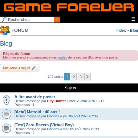
☰
FORUM
Index
>
Blog
Blog
Règles du forum
Merci de prendre connaissance des
règles
de la section Blog avant de poster.
Nouveau sujet
1
2
3
Suivante
145 sujets
Sujets
A lire avant de poster !
Dernier message par
City Hunter
«
mer. 20 mai 2026 15:17
Réponses :
1
[Actu] Metroid : 40 ans !
Dernier message par
Blondex
«
jeu. 06 août 2026 07:39
[Test] Zero Racers (Virtual Boy)
Dernier message par
Blondex
«
mer. 05 août 2026 19:33
Réponses :
2