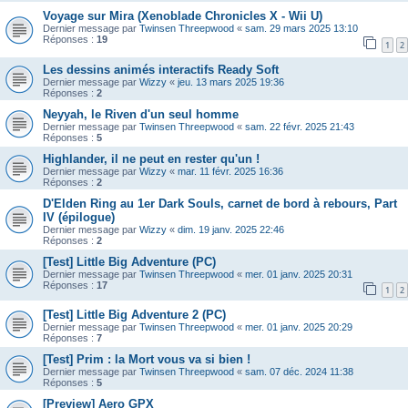
Voyage sur Mira (Xenoblade Chronicles X - Wii U)
Dernier message par
Twinsen Threepwood
«
sam. 29 mars 2025 13:10
Réponses :
19
1
2
Les dessins animés interactifs Ready Soft
Dernier message par
Wizzy
«
jeu. 13 mars 2025 19:36
Réponses :
2
Neyyah, le Riven d'un seul homme
Dernier message par
Twinsen Threepwood
«
sam. 22 févr. 2025 21:43
Réponses :
5
Highlander, il ne peut en rester qu'un !
Dernier message par
Wizzy
«
mar. 11 févr. 2025 16:36
Réponses :
2
D'Elden Ring au 1er Dark Souls, carnet de bord à rebours, Part
IV (épilogue)
Dernier message par
Wizzy
«
dim. 19 janv. 2025 22:46
Réponses :
2
[Test] Little Big Adventure (PC)
Dernier message par
Twinsen Threepwood
«
mer. 01 janv. 2025 20:31
Réponses :
17
1
2
[Test] Little Big Adventure 2 (PC)
Dernier message par
Twinsen Threepwood
«
mer. 01 janv. 2025 20:29
Réponses :
7
[Test] Prim : la Mort vous va si bien !
Dernier message par
Twinsen Threepwood
«
sam. 07 déc. 2024 11:38
Réponses :
5
[Preview] Aero GPX