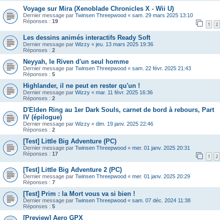
Voyage sur Mira (Xenoblade Chronicles X - Wii U)
Dernier message par
Twinsen Threepwood
«
sam. 29 mars 2025 13:10
Réponses :
19
1
2
Les dessins animés interactifs Ready Soft
Dernier message par
Wizzy
«
jeu. 13 mars 2025 19:36
Réponses :
2
Neyyah, le Riven d'un seul homme
Dernier message par
Twinsen Threepwood
«
sam. 22 févr. 2025 21:43
Réponses :
5
Highlander, il ne peut en rester qu'un !
Dernier message par
Wizzy
«
mar. 11 févr. 2025 16:36
Réponses :
2
D'Elden Ring au 1er Dark Souls, carnet de bord à rebours, Part
IV (épilogue)
Dernier message par
Wizzy
«
dim. 19 janv. 2025 22:46
Réponses :
2
[Test] Little Big Adventure (PC)
Dernier message par
Twinsen Threepwood
«
mer. 01 janv. 2025 20:31
Réponses :
17
1
2
[Test] Little Big Adventure 2 (PC)
Dernier message par
Twinsen Threepwood
«
mer. 01 janv. 2025 20:29
Réponses :
7
[Test] Prim : la Mort vous va si bien !
Dernier message par
Twinsen Threepwood
«
sam. 07 déc. 2024 11:38
Réponses :
5
[Preview] Aero GPX