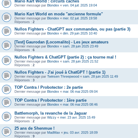
Mario Kart World : circuits cachés
Dernier message par
Blondex
«
ven. 04 juil. 2025 19:04
Mario Kart World en mode "ancienne formule"
Dernier message par
Blondex
«
mer. 02 juil. 2025 19:58
Réponses :
2
Nullos Fighters - ChatGPT aux commandes, ou pas (partie 3)
Dernier message par
Blondex
«
dim. 29 juin 2025 10:40
[Test] Gaurodan (Locomalito) - Les jeux amateurs
Dernier message par
Blondex
«
sam. 28 juin 2025 23:49
Réponses :
6
Nullos Fighters & ChatGPT (partie 2) : ça tourne mal !
Dernier message par
Blondex
«
sam. 28 juin 2025 21:52
Réponses :
2
Nullos Fighters - J'ai joué à ChatGPT ! (partie 1)
Dernier message par
Twinsen Threepwood
«
sam. 28 juin 2025 11:49
Réponses :
3
TOP Contra / Probotector : 2e partie
Dernier message par
Blondex
«
mar. 06 mai 2025 09:04
TOP Contra / Probotector : 1ère partie
Dernier message par
Blondex
«
mar. 06 mai 2025 08:46
Battlemorph, la revanche de la Jaguar
Dernier message par
Wizzy
«
mer. 23 avr. 2025 15:49
Réponses :
2
25 ans de Shenmue !
Dernier message par
MadMax
«
jeu. 03 avr. 2025 18:09
Réponses :
9