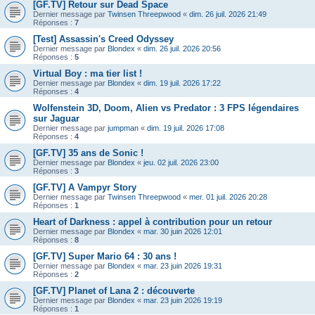
[GF.TV] Retour sur Dead Space
Dernier message par
Twinsen Threepwood
«
dim. 26 juil. 2026 21:49
Réponses :
7
[Test] Assassin's Creed Odyssey
Dernier message par
Blondex
«
dim. 26 juil. 2026 20:56
Réponses :
5
Virtual Boy : ma tier list !
Dernier message par
Blondex
«
dim. 19 juil. 2026 17:22
Réponses :
4
Wolfenstein 3D, Doom, Alien vs Predator : 3 FPS légendaires
sur Jaguar
Dernier message par
jumpman
«
dim. 19 juil. 2026 17:08
Réponses :
4
[GF.TV] 35 ans de Sonic !
Dernier message par
Blondex
«
jeu. 02 juil. 2026 23:00
Réponses :
3
[GF.TV] A Vampyr Story
Dernier message par
Twinsen Threepwood
«
mer. 01 juil. 2026 20:28
Réponses :
1
Heart of Darkness : appel à contribution pour un retour
Dernier message par
Blondex
«
mar. 30 juin 2026 12:01
Réponses :
8
[GF.TV] Super Mario 64 : 30 ans !
Dernier message par
Blondex
«
mar. 23 juin 2026 19:31
Réponses :
2
[GF.TV] Planet of Lana 2 : découverte
Dernier message par
Blondex
«
mar. 23 juin 2026 19:19
Réponses :
1