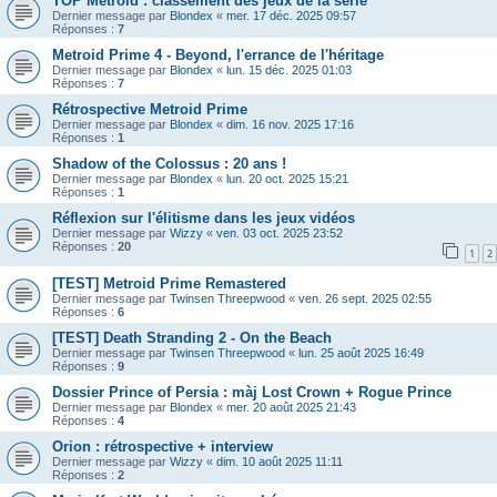
TOP Metroid : classement des jeux de la série
Dernier message par
Blondex
«
mer. 17 déc. 2025 09:57
Réponses :
7
Metroid Prime 4 - Beyond, l'errance de l'héritage
Dernier message par
Blondex
«
lun. 15 déc. 2025 01:03
Réponses :
7
Rétrospective Metroid Prime
Dernier message par
Blondex
«
dim. 16 nov. 2025 17:16
Réponses :
1
Shadow of the Colossus : 20 ans !
Dernier message par
Blondex
«
lun. 20 oct. 2025 15:21
Réponses :
1
Réflexion sur l'élitisme dans les jeux vidéos
Dernier message par
Wizzy
«
ven. 03 oct. 2025 23:52
Réponses :
20
1
2
[TEST] Metroid Prime Remastered
Dernier message par
Twinsen Threepwood
«
ven. 26 sept. 2025 02:55
Réponses :
6
[TEST] Death Stranding 2 - On the Beach
Dernier message par
Twinsen Threepwood
«
lun. 25 août 2025 16:49
Réponses :
9
Dossier Prince of Persia : màj Lost Crown + Rogue Prince
Dernier message par
Blondex
«
mer. 20 août 2025 21:43
Réponses :
4
Orion : rétrospective + interview
Dernier message par
Wizzy
«
dim. 10 août 2025 11:11
Réponses :
2