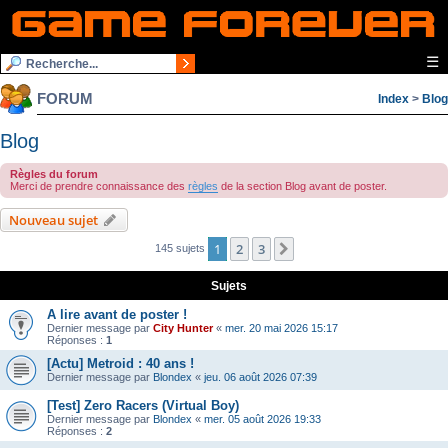
☰
FORUM
Index
>
Blog
Blog
Règles du forum
Merci de prendre connaissance des
règles
de la section Blog avant de poster.
Nouveau sujet
1
2
3
Suivante
145 sujets
Sujets
A lire avant de poster !
Dernier message par
City Hunter
«
mer. 20 mai 2026 15:17
Réponses :
1
[Actu] Metroid : 40 ans !
Dernier message par
Blondex
«
jeu. 06 août 2026 07:39
[Test] Zero Racers (Virtual Boy)
Dernier message par
Blondex
«
mer. 05 août 2026 19:33
Réponses :
2