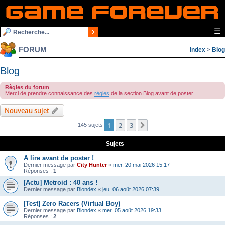
☰
FORUM
Index
>
Blog
Blog
Règles du forum
Merci de prendre connaissance des
règles
de la section Blog avant de poster.
Nouveau sujet
1
2
3
Suivante
145 sujets
Sujets
A lire avant de poster !
Dernier message par
City Hunter
«
mer. 20 mai 2026 15:17
Réponses :
1
[Actu] Metroid : 40 ans !
Dernier message par
Blondex
«
jeu. 06 août 2026 07:39
[Test] Zero Racers (Virtual Boy)
Dernier message par
Blondex
«
mer. 05 août 2026 19:33
Réponses :
2