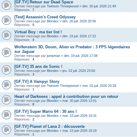
[GF.TV] Retour sur Dead Space
Dernier message par
Twinsen Threepwood
«
dim. 26 juil. 2026 21:49
Réponses :
7
[Test] Assassin's Creed Odyssey
Dernier message par
Blondex
«
dim. 26 juil. 2026 20:56
Réponses :
5
Virtual Boy : ma tier list !
Dernier message par
Blondex
«
dim. 19 juil. 2026 17:22
Réponses :
4
Wolfenstein 3D, Doom, Alien vs Predator : 3 FPS légendaires
sur Jaguar
Dernier message par
jumpman
«
dim. 19 juil. 2026 17:08
Réponses :
4
[GF.TV] 35 ans de Sonic !
Dernier message par
Blondex
«
jeu. 02 juil. 2026 23:00
Réponses :
3
[GF.TV] A Vampyr Story
Dernier message par
Twinsen Threepwood
«
mer. 01 juil. 2026 20:28
Réponses :
1
Heart of Darkness : appel à contribution pour un retour
Dernier message par
Blondex
«
mar. 30 juin 2026 12:01
Réponses :
8
[GF.TV] Super Mario 64 : 30 ans !
Dernier message par
Blondex
«
mar. 23 juin 2026 19:31
Réponses :
2
[GF.TV] Planet of Lana 2 : découverte
Dernier message par
Blondex
«
mar. 23 juin 2026 19:19
Réponses :
1