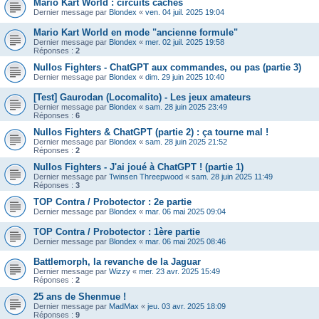
Mario Kart World : circuits cachés
Dernier message par
Blondex
«
ven. 04 juil. 2025 19:04
Mario Kart World en mode "ancienne formule"
Dernier message par
Blondex
«
mer. 02 juil. 2025 19:58
Réponses :
2
Nullos Fighters - ChatGPT aux commandes, ou pas (partie 3)
Dernier message par
Blondex
«
dim. 29 juin 2025 10:40
[Test] Gaurodan (Locomalito) - Les jeux amateurs
Dernier message par
Blondex
«
sam. 28 juin 2025 23:49
Réponses :
6
Nullos Fighters & ChatGPT (partie 2) : ça tourne mal !
Dernier message par
Blondex
«
sam. 28 juin 2025 21:52
Réponses :
2
Nullos Fighters - J'ai joué à ChatGPT ! (partie 1)
Dernier message par
Twinsen Threepwood
«
sam. 28 juin 2025 11:49
Réponses :
3
TOP Contra / Probotector : 2e partie
Dernier message par
Blondex
«
mar. 06 mai 2025 09:04
TOP Contra / Probotector : 1ère partie
Dernier message par
Blondex
«
mar. 06 mai 2025 08:46
Battlemorph, la revanche de la Jaguar
Dernier message par
Wizzy
«
mer. 23 avr. 2025 15:49
Réponses :
2
25 ans de Shenmue !
Dernier message par
MadMax
«
jeu. 03 avr. 2025 18:09
Réponses :
9