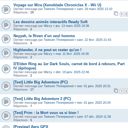
Voyage sur Mira (Xenoblade Chronicles X - Wii U)
Dernier message par
Twinsen Threepwood
«
sam. 29 mars 2025 13:10
Réponses :
19
1
2
Les dessins animés interactifs Ready Soft
Dernier message par
Wizzy
«
jeu. 13 mars 2025 19:36
Réponses :
2
Neyyah, le Riven d'un seul homme
Dernier message par
Twinsen Threepwood
«
sam. 22 févr. 2025 21:43
Réponses :
5
Highlander, il ne peut en rester qu'un !
Dernier message par
Wizzy
«
mar. 11 févr. 2025 16:36
Réponses :
2
D'Elden Ring au 1er Dark Souls, carnet de bord à rebours, Part
IV (épilogue)
Dernier message par
Wizzy
«
dim. 19 janv. 2025 22:46
Réponses :
2
[Test] Little Big Adventure (PC)
Dernier message par
Twinsen Threepwood
«
mer. 01 janv. 2025 20:31
Réponses :
17
1
2
[Test] Little Big Adventure 2 (PC)
Dernier message par
Twinsen Threepwood
«
mer. 01 janv. 2025 20:29
Réponses :
7
[Test] Prim : la Mort vous va si bien !
Dernier message par
Twinsen Threepwood
«
sam. 07 déc. 2024 11:38
Réponses :
5
[Preview] Aero GPX