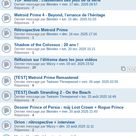
TOP Metroid : classement des jeux de la série
Dernier message par
Blondex
«
mer. 17 déc. 2025 09:57
Réponses :
7
Metroid Prime 4 - Beyond, l'errance de l'héritage
Dernier message par
Blondex
«
lun. 15 déc. 2025 01:03
Réponses :
7
Rétrospective Metroid Prime
Dernier message par
Blondex
«
dim. 16 nov. 2025 17:16
Réponses :
1
Shadow of the Colossus : 20 ans !
Dernier message par
Blondex
«
lun. 20 oct. 2025 15:21
Réponses :
1
Réflexion sur l'élitisme dans les jeux vidéos
Dernier message par
Wizzy
«
ven. 03 oct. 2025 23:52
Réponses :
20
1
2
[TEST] Metroid Prime Remastered
Dernier message par
Twinsen Threepwood
«
ven. 26 sept. 2025 02:55
Réponses :
6
[TEST] Death Stranding 2 - On the Beach
Dernier message par
Twinsen Threepwood
«
lun. 25 août 2025 16:49
Réponses :
9
Dossier Prince of Persia : màj Lost Crown + Rogue Prince
Dernier message par
Blondex
«
mer. 20 août 2025 21:43
Réponses :
4
Orion : rétrospective + interview
Dernier message par
Wizzy
«
dim. 10 août 2025 11:11
Réponses :
2