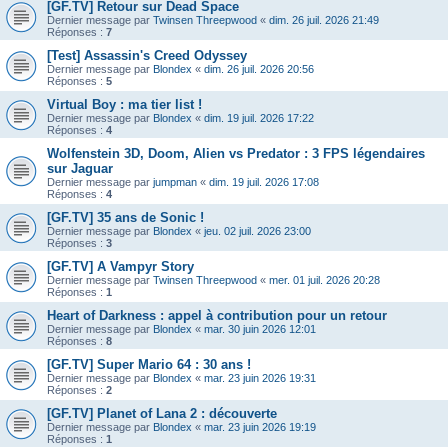
[GF.TV] Retour sur Dead Space
Dernier message par
Twinsen Threepwood
«
dim. 26 juil. 2026 21:49
Réponses :
7
[Test] Assassin's Creed Odyssey
Dernier message par
Blondex
«
dim. 26 juil. 2026 20:56
Réponses :
5
Virtual Boy : ma tier list !
Dernier message par
Blondex
«
dim. 19 juil. 2026 17:22
Réponses :
4
Wolfenstein 3D, Doom, Alien vs Predator : 3 FPS légendaires
sur Jaguar
Dernier message par
jumpman
«
dim. 19 juil. 2026 17:08
Réponses :
4
[GF.TV] 35 ans de Sonic !
Dernier message par
Blondex
«
jeu. 02 juil. 2026 23:00
Réponses :
3
[GF.TV] A Vampyr Story
Dernier message par
Twinsen Threepwood
«
mer. 01 juil. 2026 20:28
Réponses :
1
Heart of Darkness : appel à contribution pour un retour
Dernier message par
Blondex
«
mar. 30 juin 2026 12:01
Réponses :
8
[GF.TV] Super Mario 64 : 30 ans !
Dernier message par
Blondex
«
mar. 23 juin 2026 19:31
Réponses :
2
[GF.TV] Planet of Lana 2 : découverte
Dernier message par
Blondex
«
mar. 23 juin 2026 19:19
Réponses :
1