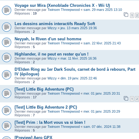
Voyage sur Mira (Xenoblade Chronicles X - Wii U)
Dernier message par
Twinsen Threepwood
«
sam. 29 mars 2025 13:10
Réponses :
19
1
2
Les dessins animés interactifs Ready Soft
Dernier message par
Wizzy
«
jeu. 13 mars 2025 19:36
Réponses :
2
Neyyah, le Riven d'un seul homme
Dernier message par
Twinsen Threepwood
«
sam. 22 févr. 2025 21:43
Réponses :
5
Highlander, il ne peut en rester qu'un !
Dernier message par
Wizzy
«
mar. 11 févr. 2025 16:36
Réponses :
2
D'Elden Ring au 1er Dark Souls, carnet de bord à rebours, Part
IV (épilogue)
Dernier message par
Wizzy
«
dim. 19 janv. 2025 22:46
Réponses :
2
[Test] Little Big Adventure (PC)
Dernier message par
Twinsen Threepwood
«
mer. 01 janv. 2025 20:31
Réponses :
17
1
2
[Test] Little Big Adventure 2 (PC)
Dernier message par
Twinsen Threepwood
«
mer. 01 janv. 2025 20:29
Réponses :
7
[Test] Prim : la Mort vous va si bien !
Dernier message par
Twinsen Threepwood
«
sam. 07 déc. 2024 11:38
Réponses :
5
[Preview] Aero GPX