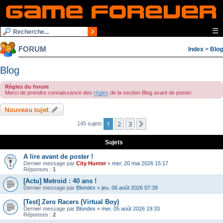
☰
FORUM
Index
>
Blog
Blog
Règles du forum
Merci de prendre connaissance des
règles
de la section Blog avant de poster.
Nouveau sujet
1
2
3
Suivante
145 sujets
Sujets
A lire avant de poster !
Dernier message par
City Hunter
«
mer. 20 mai 2026 15:17
Réponses :
1
[Actu] Metroid : 40 ans !
Dernier message par
Blondex
«
jeu. 06 août 2026 07:39
[Test] Zero Racers (Virtual Boy)
Dernier message par
Blondex
«
mer. 05 août 2026 19:33
Réponses :
2