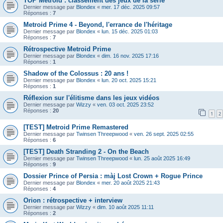
TOP Metroid : classement des jeux de la série
Dernier message par
Blondex
«
mer. 17 déc. 2025 09:57
Réponses :
7
Metroid Prime 4 - Beyond, l'errance de l'héritage
Dernier message par
Blondex
«
lun. 15 déc. 2025 01:03
Réponses :
7
Rétrospective Metroid Prime
Dernier message par
Blondex
«
dim. 16 nov. 2025 17:16
Réponses :
1
Shadow of the Colossus : 20 ans !
Dernier message par
Blondex
«
lun. 20 oct. 2025 15:21
Réponses :
1
Réflexion sur l'élitisme dans les jeux vidéos
Dernier message par
Wizzy
«
ven. 03 oct. 2025 23:52
Réponses :
20
1
2
[TEST] Metroid Prime Remastered
Dernier message par
Twinsen Threepwood
«
ven. 26 sept. 2025 02:55
Réponses :
6
[TEST] Death Stranding 2 - On the Beach
Dernier message par
Twinsen Threepwood
«
lun. 25 août 2025 16:49
Réponses :
9
Dossier Prince of Persia : màj Lost Crown + Rogue Prince
Dernier message par
Blondex
«
mer. 20 août 2025 21:43
Réponses :
4
Orion : rétrospective + interview
Dernier message par
Wizzy
«
dim. 10 août 2025 11:11
Réponses :
2