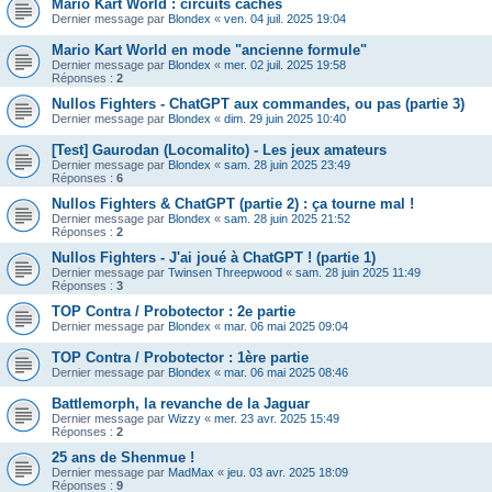
Mario Kart World : circuits cachés
Dernier message par
Blondex
«
ven. 04 juil. 2025 19:04
Mario Kart World en mode "ancienne formule"
Dernier message par
Blondex
«
mer. 02 juil. 2025 19:58
Réponses :
2
Nullos Fighters - ChatGPT aux commandes, ou pas (partie 3)
Dernier message par
Blondex
«
dim. 29 juin 2025 10:40
[Test] Gaurodan (Locomalito) - Les jeux amateurs
Dernier message par
Blondex
«
sam. 28 juin 2025 23:49
Réponses :
6
Nullos Fighters & ChatGPT (partie 2) : ça tourne mal !
Dernier message par
Blondex
«
sam. 28 juin 2025 21:52
Réponses :
2
Nullos Fighters - J'ai joué à ChatGPT ! (partie 1)
Dernier message par
Twinsen Threepwood
«
sam. 28 juin 2025 11:49
Réponses :
3
TOP Contra / Probotector : 2e partie
Dernier message par
Blondex
«
mar. 06 mai 2025 09:04
TOP Contra / Probotector : 1ère partie
Dernier message par
Blondex
«
mar. 06 mai 2025 08:46
Battlemorph, la revanche de la Jaguar
Dernier message par
Wizzy
«
mer. 23 avr. 2025 15:49
Réponses :
2
25 ans de Shenmue !
Dernier message par
MadMax
«
jeu. 03 avr. 2025 18:09
Réponses :
9