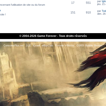
par
Igl
17
551
jeu. 21
cernant l'utilisation de site ou du forum
V
par
Twi
151
910
dim. 26 
site !
© 2004-
2026 Game Forever - Tous droits réservés
ConsolesPlus.net
1UP
iGraal
eBuyClub
Fortnite V-Bucks
OSRS
Bubble Shooter