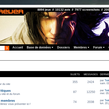
8894 jeux // 10132 avis // 7977 screenshots // 20
Accueil
Base de données
Dossiers
Membres
Forum
SUJETS
MESSAGES
DERNI
par
Twi
355
2424
sam. 01
r du site
itiques
par
Twi
87
12250
mer. 05
 site et du forum
s membres
par
Twi
74
2038
lun. 20 
Venez vous présenter ici !