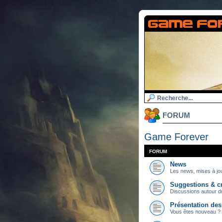
FORUM
Game Forever
FORUM
News
Les news, mises à jou
Suggestions & cr
Discussions autour du
Présentation de
Vous êtes nouveau ? 