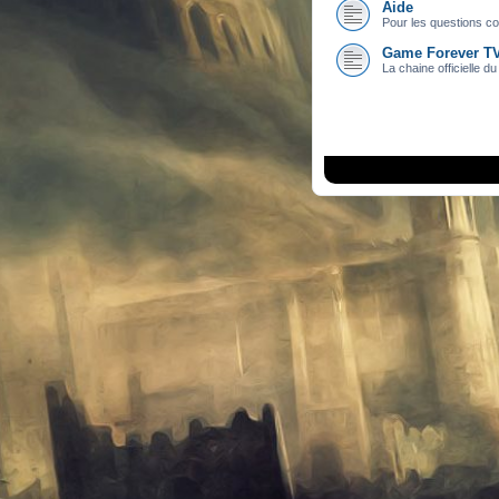
Aide
Pour les questions con
Game Forever T
La chaine officielle du 