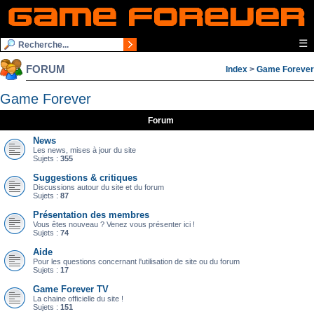
☰
FORUM
Index
>
Game Forever
Game Forever
Forum
News
Les news, mises à jour du site
Sujets :
355
Suggestions & critiques
Discussions autour du site et du forum
Sujets :
87
Présentation des membres
Vous êtes nouveau ? Venez vous présenter ici !
Sujets :
74
Aide
Pour les questions concernant l'utilisation de site ou du forum
Sujets :
17
Game Forever TV
La chaine officielle du site !
Sujets :
151