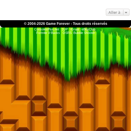
Aller à
© 2004-
2026 Game Forever - Tous droits réservés
ConsolesPlus.net
1UP
iGraal
eBuyClub
Fortnite V-Bucks
OSRS
Bubble Shooter