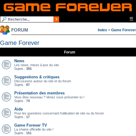
☰
FORUM
Index
>
Game Forever
Game Forever
Forum
News
Les news, mises à jour du site
Sujets :
355
Suggestions & critiques
Discussions autour du site et du forum
Sujets :
87
Présentation des membres
Vous êtes nouveau ? Venez vous présenter ici !
Sujets :
74
Aide
Pour les questions concernant l'utilisation de site ou du forum
Sujets :
17
Game Forever TV
La chaine officielle du site !
Sujets :
151