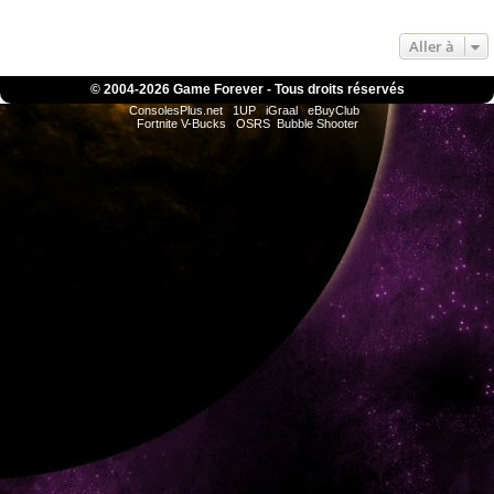
Aller à
© 2004-
2026 Game Forever - Tous droits réservés
ConsolesPlus.net
1UP
iGraal
eBuyClub
Fortnite V-Bucks
OSRS
Bubble Shooter