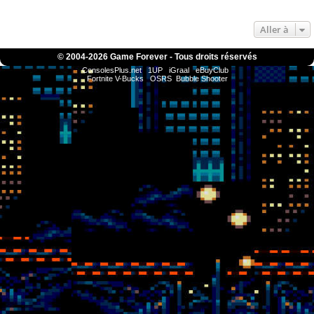
Aller à
© 2004-
2026 Game Forever - Tous droits réservés
ConsolesPlus.net
1UP
iGraal
eBuyClub
Fortnite V-Bucks
OSRS
Bubble Shooter