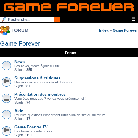
☰
FORUM
Index
>
Game Forever
Game Forever
Forum
News
Les news, mises à jour du site
Sujets :
355
Suggestions & critiques
Discussions autour du site et du forum
Sujets :
87
Présentation des membres
Vous êtes nouveau ? Venez vous présenter ici !
Sujets :
74
Aide
Pour les questions concernant l'utilisation de site ou du forum
Sujets :
17
Game Forever TV
La chaine officielle du site !
Sujets :
151