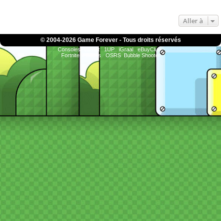
Aller à
© 2004-
2026 Game Forever - Tous droits réservés
ConsolesPlus.net
1UP
iGraal
eBuyClub
Fortnite V-Bucks
OSRS
Bubble Shooter