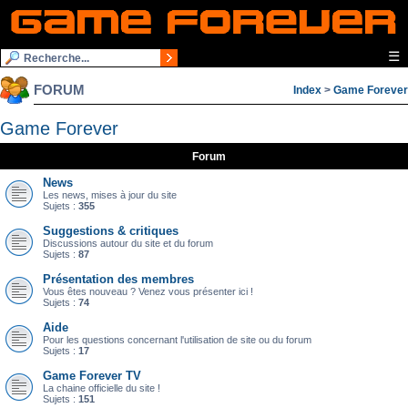
☰
FORUM
Index
>
Game Forever
Game Forever
Forum
News
Les news, mises à jour du site
Sujets :
355
Suggestions & critiques
Discussions autour du site et du forum
Sujets :
87
Présentation des membres
Vous êtes nouveau ? Venez vous présenter ici !
Sujets :
74
Aide
Pour les questions concernant l'utilisation de site ou du forum
Sujets :
17
Game Forever TV
La chaine officielle du site !
Sujets :
151