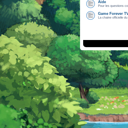
Aide
Pour les questions con
Game Forever T
La chaine officielle du 