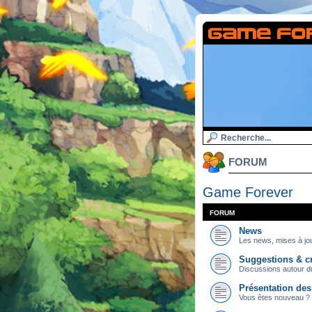
FORUM
Game Forever
FORUM
News
Les news, mises à jou
Suggestions & cr
Discussions autour du
Présentation de
Vous êtes nouveau ? 