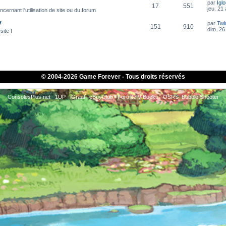
par
Igl
17
551
jeu. 21
cernant l'utilisation de site ou du forum
V
par
Twi
151
910
dim. 26 
site !
© 2004-
2026 Game Forever - Tous droits réservés
ConsolesPlus.net
1UP
iGraal
eBuyClub
Fortnite V-Bucks
OSRS
Bubble Shooter