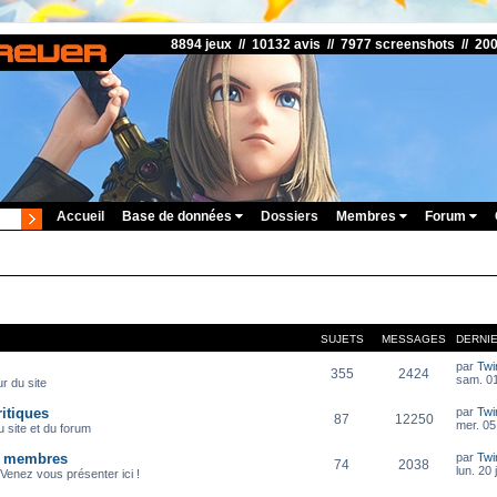
8894 jeux // 10132 avis // 7977 screenshots // 20
Accueil
Base de données
Dossiers
Membres
Forum
SUJETS
MESSAGES
DERNI
par
Twi
355
2424
sam. 01
r du site
itiques
par
Twi
87
12250
mer. 05
 site et du forum
s membres
par
Twi
74
2038
lun. 20 
Venez vous présenter ici !