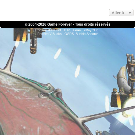
Aller à
© 2004-
2026 Game Forever - Tous droits réservés
ConsolesPlus.net
1UP
iGraal
eBuyClub
Fortnite V-Bucks
OSRS
Bubble Shooter