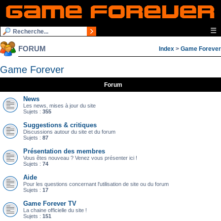
☰
FORUM
Index
>
Game Forever
Game Forever
Forum
News
Les news, mises à jour du site
Sujets :
355
Suggestions & critiques
Discussions autour du site et du forum
Sujets :
87
Présentation des membres
Vous êtes nouveau ? Venez vous présenter ici !
Sujets :
74
Aide
Pour les questions concernant l'utilisation de site ou du forum
Sujets :
17
Game Forever TV
La chaine officielle du site !
Sujets :
151