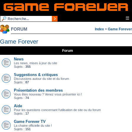
☰
FORUM
Index
>
Game Forever
Game Forever
Forum
News
Les news, mises à jour du site
Sujets :
355
Suggestions & critiques
Discussions autour du site et du forum
Sujets :
87
Présentation des membres
Vous êtes nouveau ? Venez vous présenter ici !
Sujets :
74
Aide
Pour les questions concernant l'utilisation de site ou du forum
Sujets :
17
Game Forever TV
La chaine officielle du site !
Sujets :
151