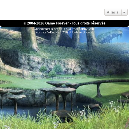
Aller à
© 2004-
2026 Game Forever - Tous droits réservés
ConsolesPlus.net
1UP
iGraal
eBuyClub
Fortnite V-Bucks
OSRS
Bubble Shooter