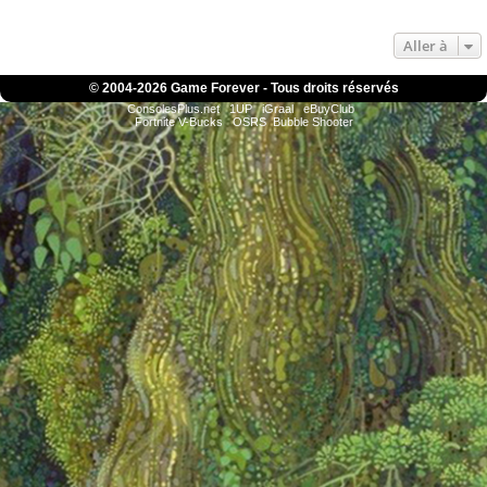
Aller à
© 2004-
2026 Game Forever - Tous droits réservés
ConsolesPlus.net
1UP
iGraal
eBuyClub
Fortnite V-Bucks
OSRS
Bubble Shooter