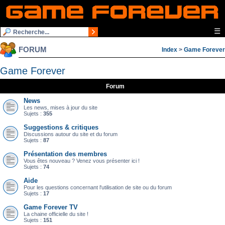
☰
FORUM
Index
>
Game Forever
Game Forever
Forum
News
Les news, mises à jour du site
Sujets :
355
Suggestions & critiques
Discussions autour du site et du forum
Sujets :
87
Présentation des membres
Vous êtes nouveau ? Venez vous présenter ici !
Sujets :
74
Aide
Pour les questions concernant l'utilisation de site ou du forum
Sujets :
17
Game Forever TV
La chaine officielle du site !
Sujets :
151