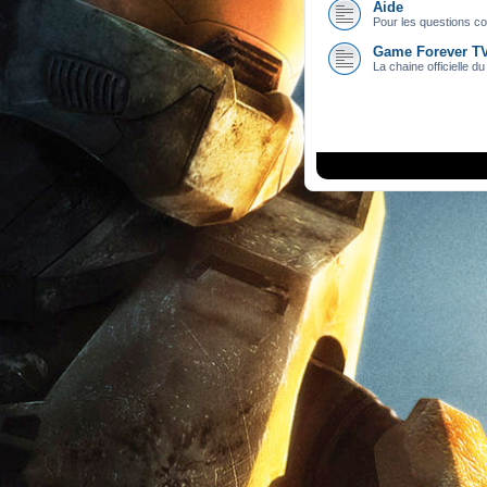
Aide
Pour les questions con
Game Forever T
La chaine officielle du 