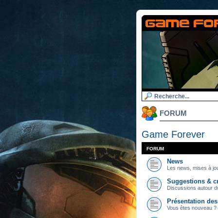
FORUM
Game Forever
FORUM
News
Les news, mises à jou
Suggestions & cr
Discussions autour du
Présentation de
Vous êtes nouveau ? 