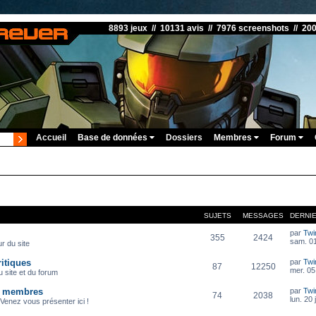
8893 jeux // 10131 avis // 7976 screenshots // 20
Accueil
Base de données
Dossiers
Membres
Forum
SUJETS
MESSAGES
DERNI
par
Twi
355
2424
sam. 01
r du site
itiques
par
Twi
87
12250
mer. 05
 site et du forum
s membres
par
Twi
74
2038
lun. 20 
Venez vous présenter ici !