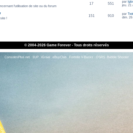
par
Igl
17
551
jeu. 21
cernant l'utilisation de site ou du forum
V
par
Twi
151
910
dim. 26 
site !
© 2004-
2026 Game Forever - Tous droits réservés
ConsolesPlus.net
1UP
iGraal
eBuyClub
Fortnite V-Bucks
OSRS
Bubble Shooter