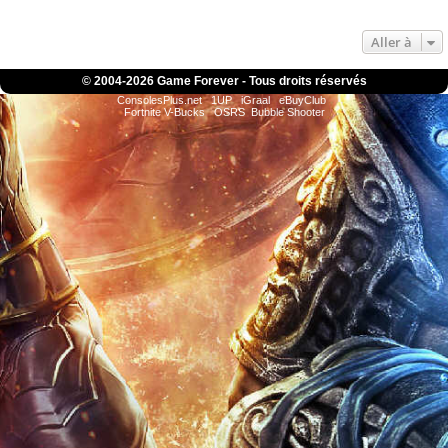
Aller à
© 2004-
2026 Game Forever - Tous droits réservés
ConsolesPlus.net
1UP
iGraal
eBuyClub
Fortnite V-Bucks
OSRS
Bubble Shooter