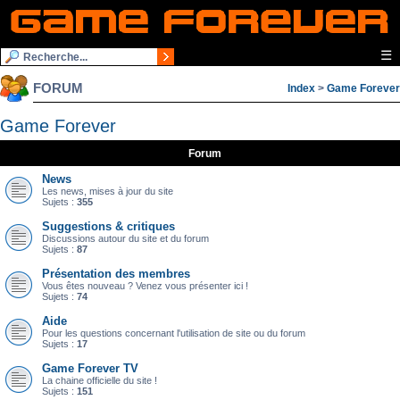
☰
FORUM
Index
>
Game Forever
Game Forever
Forum
News
Les news, mises à jour du site
Sujets :
355
Suggestions & critiques
Discussions autour du site et du forum
Sujets :
87
Présentation des membres
Vous êtes nouveau ? Venez vous présenter ici !
Sujets :
74
Aide
Pour les questions concernant l'utilisation de site ou du forum
Sujets :
17
Game Forever TV
La chaine officielle du site !
Sujets :
151