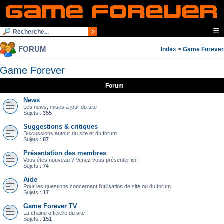
☰
FORUM
Index
>
Game Forever
Game Forever
Forum
News
Les news, mises à jour du site
Sujets :
355
Suggestions & critiques
Discussions autour du site et du forum
Sujets :
87
Présentation des membres
Vous êtes nouveau ? Venez vous présenter ici !
Sujets :
74
Aide
Pour les questions concernant l'utilisation de site ou du forum
Sujets :
17
Game Forever TV
La chaine officielle du site !
Sujets :
151