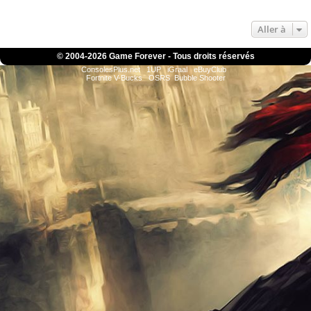
Aller à
© 2004-
2026 Game Forever - Tous droits réservés
ConsolesPlus.net
1UP
iGraal
eBuyClub
Fortnite V-Bucks
OSRS
Bubble Shooter