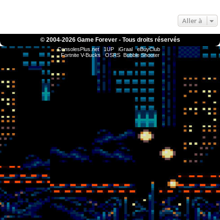
Aller à
© 2004-
2026 Game Forever - Tous droits réservés
ConsolesPlus.net
1UP
iGraal
eBuyClub
Fortnite V-Bucks
OSRS
Bubble Shooter