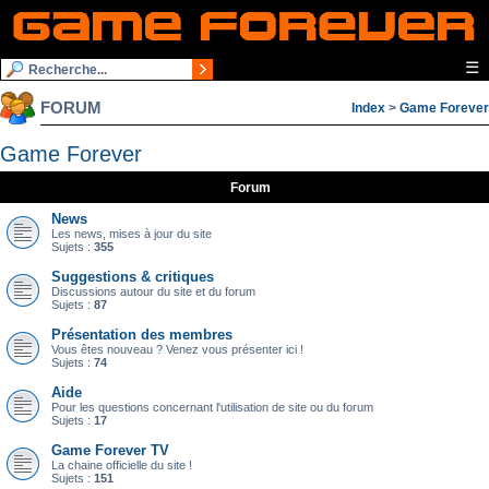
☰
FORUM
Index
>
Game Forever
Game Forever
Forum
News
Les news, mises à jour du site
Sujets :
355
Suggestions & critiques
Discussions autour du site et du forum
Sujets :
87
Présentation des membres
Vous êtes nouveau ? Venez vous présenter ici !
Sujets :
74
Aide
Pour les questions concernant l'utilisation de site ou du forum
Sujets :
17
Game Forever TV
La chaine officielle du site !
Sujets :
151