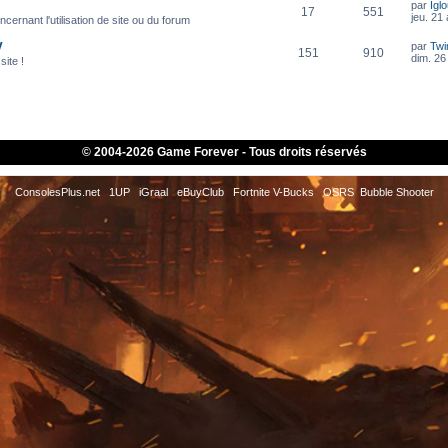
par
Igl
17
551
jeu. 21
cernant l'utilisation de site ou du forum
V
par
Twi
151
910
dim. 26 
site !
© 2004-
2026 Game Forever - Tous droits réservés
ConsolesPlus.net
1UP
iGraal
eBuyClub
Fortnite V-Bucks
OSRS
Bubble Shooter