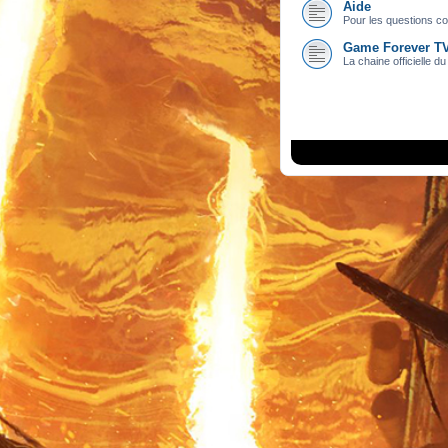
Aide
Pour les questions con
Game Forever T
La chaine officielle du 