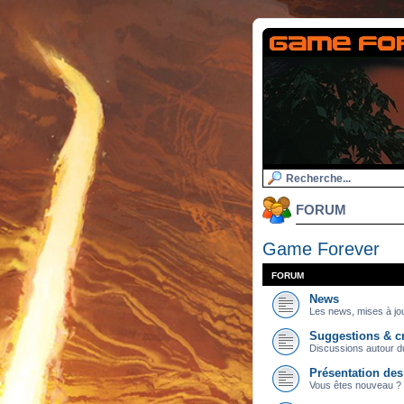
FORUM
Game Forever
FORUM
News
Les news, mises à jou
Suggestions & cr
Discussions autour du
Présentation de
Vous êtes nouveau ? 