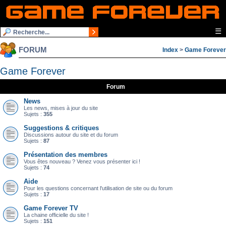
☰
FORUM
Index
>
Game Forever
Game Forever
Forum
News
Les news, mises à jour du site
Sujets :
355
Suggestions & critiques
Discussions autour du site et du forum
Sujets :
87
Présentation des membres
Vous êtes nouveau ? Venez vous présenter ici !
Sujets :
74
Aide
Pour les questions concernant l'utilisation de site ou du forum
Sujets :
17
Game Forever TV
La chaine officielle du site !
Sujets :
151