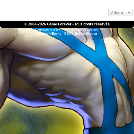
Aller à
© 2004-
2026 Game Forever - Tous droits réservés
ConsolesPlus.net
1UP
iGraal
eBuyClub
Fortnite V-Bucks
OSRS
Bubble Shooter