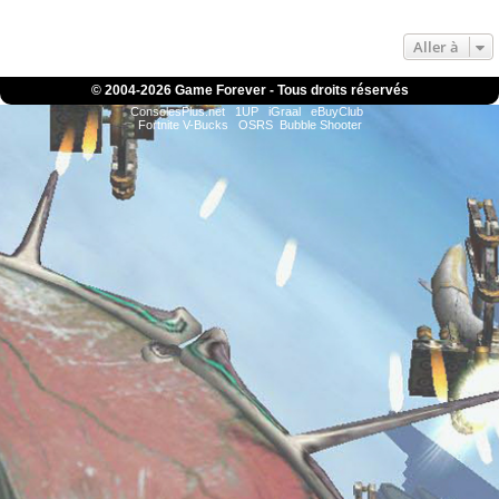
Aller à
© 2004-
2026 Game Forever - Tous droits réservés
ConsolesPlus.net
1UP
iGraal
eBuyClub
Fortnite V-Bucks
OSRS
Bubble Shooter