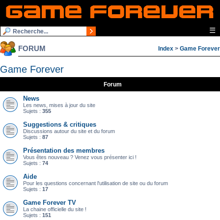
☰
FORUM
Index
>
Game Forever
Game Forever
Forum
News
Les news, mises à jour du site
Sujets :
355
Suggestions & critiques
Discussions autour du site et du forum
Sujets :
87
Présentation des membres
Vous êtes nouveau ? Venez vous présenter ici !
Sujets :
74
Aide
Pour les questions concernant l'utilisation de site ou du forum
Sujets :
17
Game Forever TV
La chaine officielle du site !
Sujets :
151