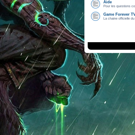
Aide
Pour les questions con
Game Forever T
La chaine officielle du 