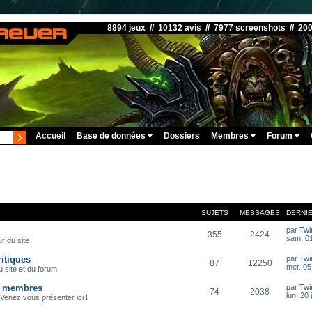
8894 jeux // 10132 avis // 7977 screenshots // 20
Accueil
Base de données
Dossiers
Membres
Forum
SUJETS
MESSAGES
DERNI
par
Twi
355
2424
sam. 01
r du site
itiques
par
Twi
87
12250
mer. 05
 site et du forum
s membres
par
Twi
74
2038
lun. 20 
Venez vous présenter ici !