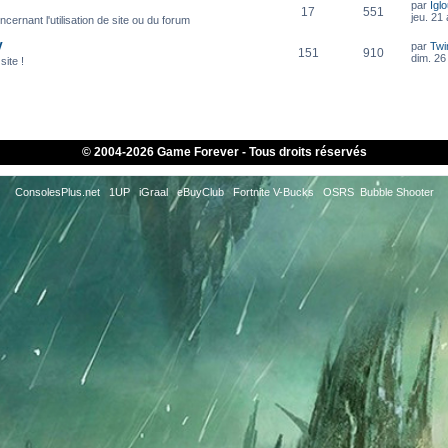
par
Igl
17
551
jeu. 21
cernant l'utilisation de site ou du forum
V
par
Twi
151
910
dim. 26 
site !
© 2004-
2026 Game Forever - Tous droits réservés
ConsolesPlus.net
1UP
iGraal
eBuyClub
Fortnite V-Bucks
OSRS
Bubble Shooter