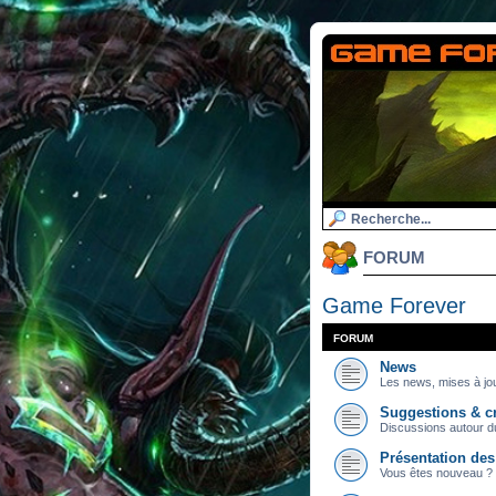
FORUM
Game Forever
FORUM
News
Les news, mises à jou
Suggestions & cr
Discussions autour du
Présentation de
Vous êtes nouveau ? 