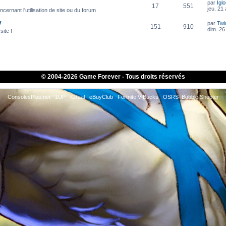
par
Igl
17
551
jeu. 21
cernant l'utilisation de site ou du forum
V
par
Twi
151
910
dim. 26 
site !
© 2004-
2026 Game Forever - Tous droits réservés
ConsolesPlus.net
1UP
iGraal
eBuyClub
Fortnite V-Bucks
OSRS
Bubble Shooter