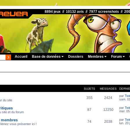
8894 jeux // 10132 avis // 7977 screenshots // 20
Accueil
Base de données
Dossiers
Membres
Forum
SUJETS
MESSAGES
DERNI
par
Twi
355
2424
sam. 01
r du site
itiques
par
Twi
87
12250
mer. 05
 site et du forum
s membres
par
Twi
74
2038
lun. 20 
Venez vous présenter ici !