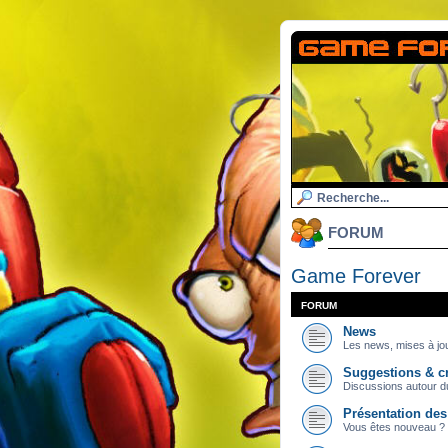
FORUM
Game Forever
FORUM
News
Les news, mises à jou
Suggestions & cr
Discussions autour du
Présentation de
Vous êtes nouveau ? 