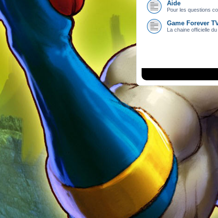
Aide
Pour les questions con
Game Forever T
La chaine officielle du 