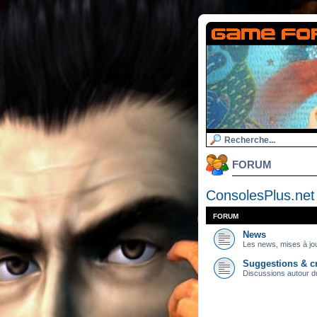
FORUM
ConsolesPlus.net
FORUM
News
Les news, mises à jou
Suggestions & cr
Discussions autour du