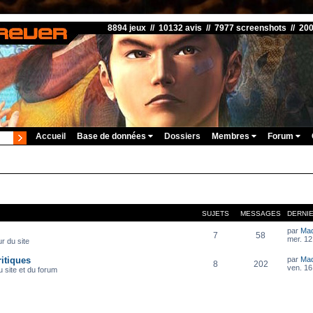
8894 jeux // 10132 avis // 7977 screenshots // 20
Accueil
Base de données
Dossiers
Membres
Forum
SUJETS
MESSAGES
DERNI
par
Ma
7
58
mer. 12
r du site
itiques
par
Ma
8
202
ven. 16
 site et du forum