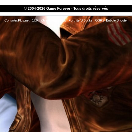
© 2004-
2026 Game Forever - Tous droits réservés
ConsolesPlus.net
1UP
iGraal
eBuyClub
Fortnite V-Bucks
OSRS
Bubble Shooter