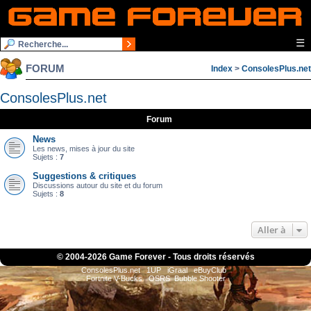
☰
FORUM
Index
>
ConsolesPlus.net
ConsolesPlus.net
Forum
News
Les news, mises à jour du site
Sujets :
7
Suggestions & critiques
Discussions autour du site et du forum
Sujets :
8
Aller à
© 2004-
2026 Game Forever - Tous droits réservés
ConsolesPlus.net
1UP
iGraal
eBuyClub
Fortnite V-Bucks
OSRS
Bubble Shooter