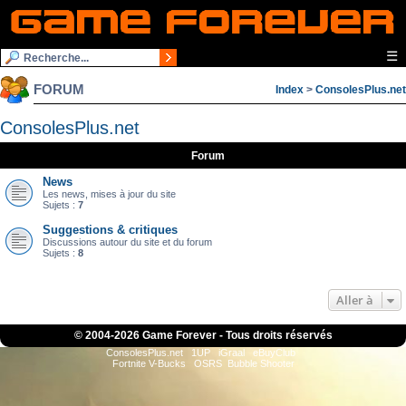
☰
FORUM
Index
>
ConsolesPlus.net
ConsolesPlus.net
Forum
News
Les news, mises à jour du site
Sujets :
7
Suggestions & critiques
Discussions autour du site et du forum
Sujets :
8
Aller à
© 2004-
2026 Game Forever - Tous droits réservés
ConsolesPlus.net
1UP
iGraal
eBuyClub
Fortnite V-Bucks
OSRS
Bubble Shooter