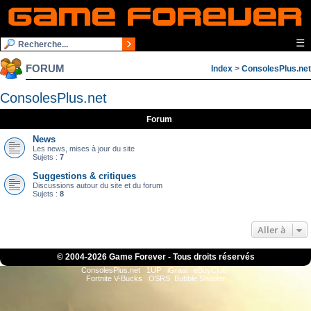
☰
FORUM
Index
>
ConsolesPlus.net
ConsolesPlus.net
Forum
News
Les news, mises à jour du site
Sujets :
7
Suggestions & critiques
Discussions autour du site et du forum
Sujets :
8
Aller à
© 2004-
2026 Game Forever - Tous droits réservés
ConsolesPlus.net
1UP
iGraal
eBuyClub
Fortnite V-Bucks
OSRS
Bubble Shooter