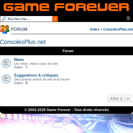
☰
FORUM
Index
>
ConsolesPlus.net
ConsolesPlus.net
Forum
News
Les news, mises à jour du site
Sujets :
7
Suggestions & critiques
Discussions autour du site et du forum
Sujets :
8
Aller à
© 2004-
2026 Game Forever - Tous droits réservés
ConsolesPlus.net
1UP
iGraal
eBuyClub
Fortnite V-Bucks
OSRS
Bubble Shooter