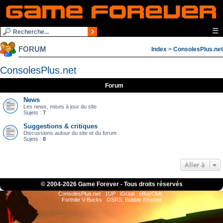
☰
FORUM
Index
>
ConsolesPlus.net
ConsolesPlus.net
Forum
News
Les news, mises à jour du site
Sujets :
7
Suggestions & critiques
Discussions autour du site et du forum
Sujets :
8
Aller à
© 2004-
2026 Game Forever - Tous droits réservés
ConsolesPlus.net
1UP
iGraal
eBuyClub
Fortnite V-Bucks
OSRS
Bubble Shooter