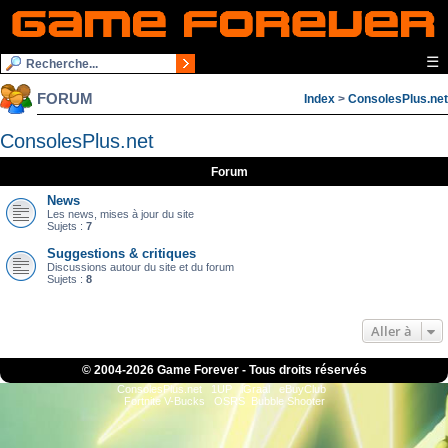
☰
FORUM
Index
>
ConsolesPlus.net
ConsolesPlus.net
Forum
News
Les news, mises à jour du site
Sujets :
7
Suggestions & critiques
Discussions autour du site et du forum
Sujets :
8
Aller à
© 2004-
2026 Game Forever - Tous droits réservés
ConsolesPlus.net
1UP
iGraal
eBuyClub
Fortnite V-Bucks
OSRS
Bubble Shooter