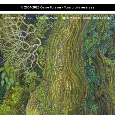
© 2004-
2026 Game Forever - Tous droits réservés
ConsolesPlus.net
1UP
iGraal
eBuyClub
Fortnite V-Bucks
OSRS
Bubble Shooter