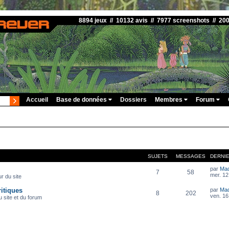
8894 jeux // 10132 avis // 7977 screenshots // 20
Accueil
Base de données
Dossiers
Membres
Forum
SUJETS
MESSAGES
DERNI
par
Ma
7
58
mer. 12
r du site
itiques
par
Ma
8
202
ven. 16
 site et du forum