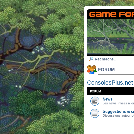
FORUM
ConsolesPlus.net
FORUM
News
Les news, mises à jou
Suggestions & cr
Discussions autour du