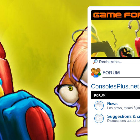
FORUM
ConsolesPlus.net
FORUM
News
Les news, mises à jou
Suggestions & cr
Discussions autour du