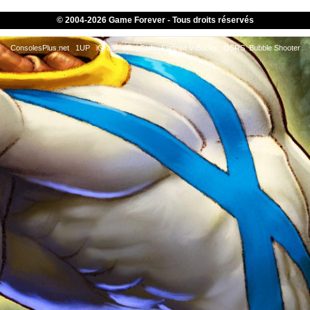
© 2004-
2026 Game Forever - Tous droits réservés
ConsolesPlus.net
1UP
iGraal
eBuyClub
Fortnite V-Bucks
OSRS
Bubble Shooter