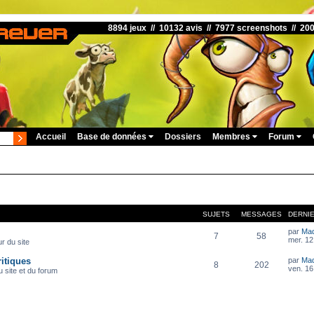
8894 jeux // 10132 avis // 7977 screenshots // 20
Accueil
Base de données
Dossiers
Membres
Forum
SUJETS
MESSAGES
DERNI
par
Ma
7
58
mer. 12
r du site
itiques
par
Ma
8
202
ven. 16
 site et du forum