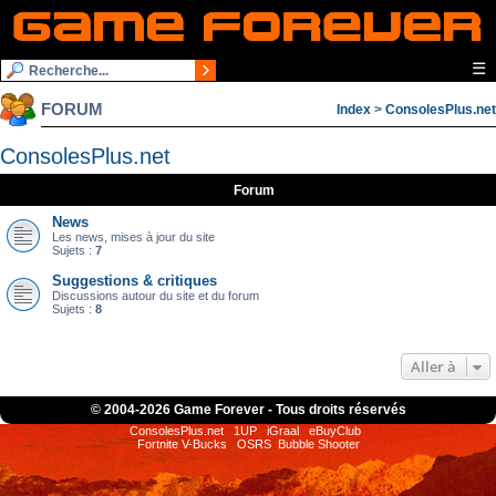
☰
FORUM
Index
>
ConsolesPlus.net
ConsolesPlus.net
Forum
News
Les news, mises à jour du site
Sujets :
7
Suggestions & critiques
Discussions autour du site et du forum
Sujets :
8
Aller à
© 2004-
2026 Game Forever - Tous droits réservés
ConsolesPlus.net
1UP
iGraal
eBuyClub
Fortnite V-Bucks
OSRS
Bubble Shooter