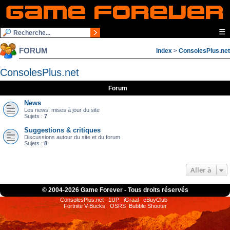
☰
FORUM
Index
>
ConsolesPlus.net
ConsolesPlus.net
Forum
News
Les news, mises à jour du site
Sujets :
7
Suggestions & critiques
Discussions autour du site et du forum
Sujets :
8
Aller à
© 2004-
2026 Game Forever - Tous droits réservés
ConsolesPlus.net
1UP
iGraal
eBuyClub
Fortnite V-Bucks
OSRS
Bubble Shooter