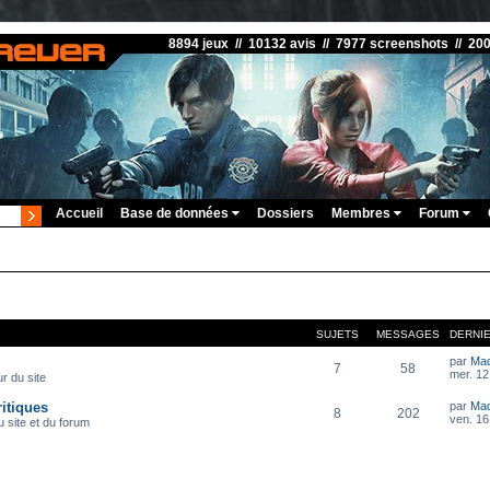
8894 jeux // 10132 avis // 7977 screenshots // 20
Accueil
Base de données
Dossiers
Membres
Forum
SUJETS
MESSAGES
DERNI
par
Ma
7
58
mer. 12
r du site
itiques
par
Ma
8
202
ven. 16
 site et du forum