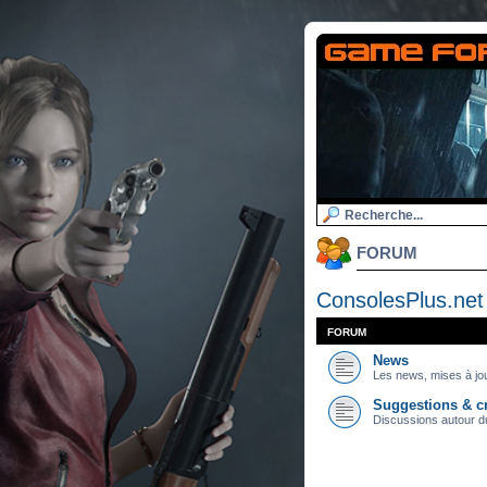
FORUM
ConsolesPlus.net
FORUM
News
Les news, mises à jou
Suggestions & cr
Discussions autour du