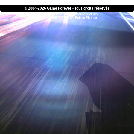
© 2004-
2026 Game Forever - Tous droits réservés
ConsolesPlus.net
1UP
iGraal
eBuyClub
Fortnite V-Bucks
OSRS
Bubble Shooter