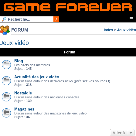
☰
FORUM
Index
>
Jeux vidéo
Jeux vidéo
Forum
Blog
Les billets des membres
Sujets :
145
Actualité des jeux vidéo
Discussions autour des dernières news (précisez vos sources !)
Sujets :
318
Nostalgie
Discussions autour des anciennes consoles
Sujets :
139
Magazines
Discussions autour des magazines de jeux vidéo
Sujets :
46
Aller à