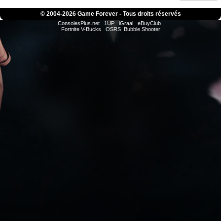
© 2004-
2026 Game Forever - Tous droits réservés
ConsolesPlus.net
1UP
iGraal
eBuyClub
Fortnite V-Bucks
OSRS
Bubble Shooter