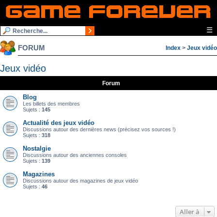
☰
FORUM
Index
>
Jeux vidéo
Jeux vidéo
Forum
Blog
Les billets des membres
Sujets :
145
Actualité des jeux vidéo
Discussions autour des dernières news (précisez vos sources !)
Sujets :
318
Nostalgie
Discussions autour des anciennes consoles
Sujets :
139
Magazines
Discussions autour des magazines de jeux vidéo
Sujets :
46
Aller à