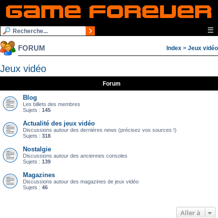
☰
FORUM
Index
>
Jeux vidéo
Jeux vidéo
Forum
Blog
Les billets des membres
Sujets :
145
Actualité des jeux vidéo
Discussions autour des dernières news (précisez vos sources !)
Sujets :
318
Nostalgie
Discussions autour des anciennes consoles
Sujets :
139
Magazines
Discussions autour des magazines de jeux vidéo
Sujets :
46
Aller à