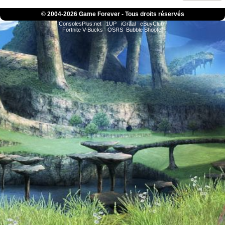
© 2004-
2026 Game Forever - Tous droits réservés
ConsolesPlus.net
1UP
iGraal
eBuyClub
Fortnite V-Bucks
OSRS
Bubble Shooter