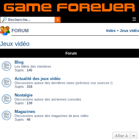
☰
FORUM
Index
>
Jeux vidéo
Jeux vidéo
Forum
Blog
Les billets des membres
Sujets :
145
Actualité des jeux vidéo
Discussions autour des dernières news (précisez vos sources !)
Sujets :
318
Nostalgie
Discussions autour des anciennes consoles
Sujets :
139
Magazines
Discussions autour des magazines de jeux vidéo
Sujets :
46
Aller à