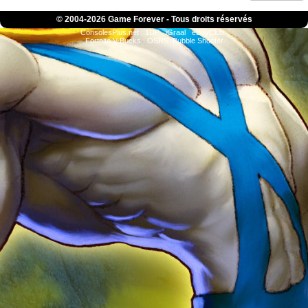
© 2004-
2026 Game Forever - Tous droits réservés
ConsolesPlus.net
1UP
iGraal
eBuyClub
Fortnite V-Bucks
OSRS
Bubble Shooter