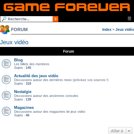
☰
FORUM
Index
>
Jeux vidéo
Jeux vidéo
Forum
Blog
Les billets des membres
Sujets :
145
Actualité des jeux vidéo
Discussions autour des dernières news (précisez vos sources !)
Sujets :
318
Nostalgie
Discussions autour des anciennes consoles
Sujets :
139
Magazines
Discussions autour des magazines de jeux vidéo
Sujets :
46
Aller à