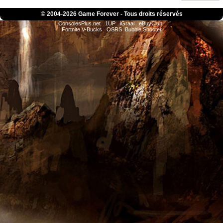
© 2004-
2026 Game Forever - Tous droits réservés
ConsolesPlus.net
1UP
iGraal
eBuyClub
Fortnite V-Bucks
OSRS
Bubble Shooter