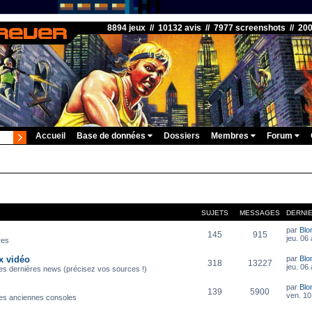
8894 jeux // 10132 avis // 7977 screenshots // 20
Accueil
Base de données
Dossiers
Membres
Forum
SUJETS
MESSAGES
DERNI
par
Blo
145
915
jeu. 06
res
x vidéo
par
Blo
318
13227
jeu. 06
es dernières news (précisez vos sources !)
par
Blo
139
5900
ven. 10 
es anciennes consoles