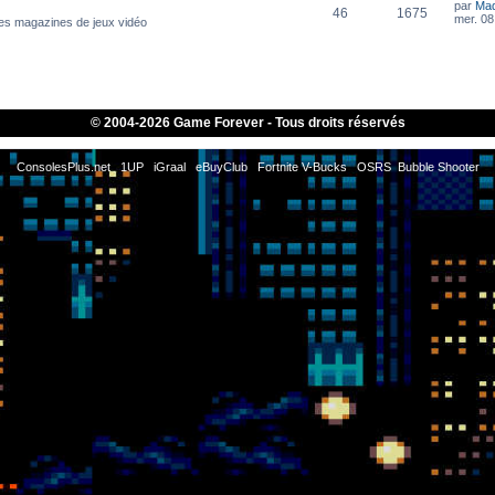
par
Ma
46
1675
mer. 08 
es magazines de jeux vidéo
© 2004-
2026 Game Forever - Tous droits réservés
ConsolesPlus.net
1UP
iGraal
eBuyClub
Fortnite V-Bucks
OSRS
Bubble Shooter