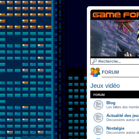
FORUM
Jeux vidéo
FORUM
Blog
Les billets des memb
Actualité des jeu
Discussions autour d
Nostalgie
Discussions autour d