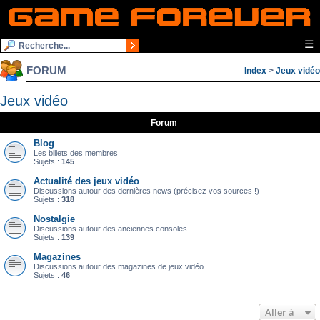
☰
FORUM
Index
>
Jeux vidéo
Jeux vidéo
Forum
Blog
Les billets des membres
Sujets :
145
Actualité des jeux vidéo
Discussions autour des dernières news (précisez vos sources !)
Sujets :
318
Nostalgie
Discussions autour des anciennes consoles
Sujets :
139
Magazines
Discussions autour des magazines de jeux vidéo
Sujets :
46
Aller à