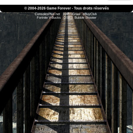
© 2004-
2026 Game Forever - Tous droits réservés
ConsolesPlus.net
1UP
iGraal
eBuyClub
Fortnite V-Bucks
OSRS
Bubble Shooter