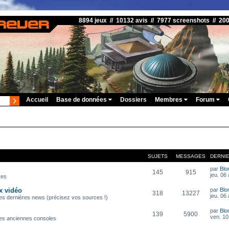
8894 jeux // 10132 avis // 7977 screenshots // 20
Accueil
Base de données
Dossiers
Membres
Forum
SUJETS
MESSAGES
DERNI
par
Blo
145
915
jeu. 06
res
x vidéo
par
Blo
318
13227
jeu. 06
es dernières news (précisez vos sources !)
par
Blo
139
5900
ven. 10 
es anciennes consoles