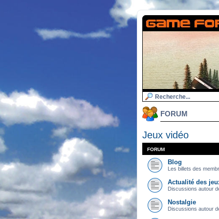
FORUM
Jeux vidéo
FORUM
Blog
Les billets des memb
Actualité des jeu
Discussions autour d
Nostalgie
Discussions autour d