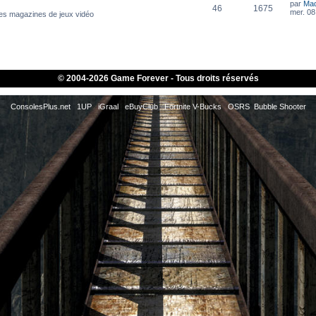
par
Ma
46
1675
mer. 08 
es magazines de jeux vidéo
© 2004-
2026 Game Forever - Tous droits réservés
ConsolesPlus.net
1UP
iGraal
eBuyClub
Fortnite V-Bucks
OSRS
Bubble Shooter