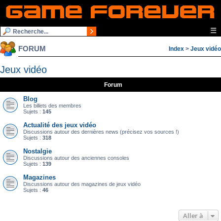
☰
FORUM
Index
>
Jeux vidéo
Jeux vidéo
Forum
Blog
Les billets des membres
Sujets :
145
Actualité des jeux vidéo
Discussions autour des dernières news (précisez vos sources !)
Sujets :
318
Nostalgie
Discussions autour des anciennes consoles
Sujets :
139
Magazines
Discussions autour des magazines de jeux vidéo
Sujets :
46
Aller à