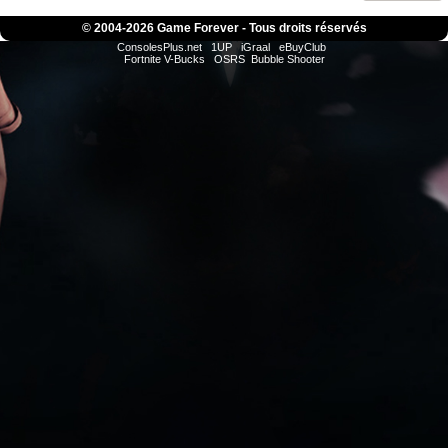
© 2004-
2026 Game Forever - Tous droits réservés
ConsolesPlus.net
1UP
iGraal
eBuyClub
Fortnite V-Bucks
OSRS
Bubble Shooter