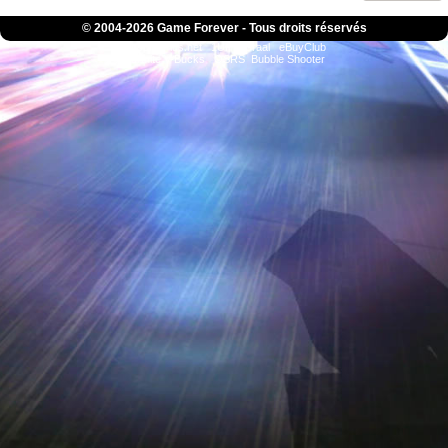
© 2004-
2026 Game Forever - Tous droits réservés
ConsolesPlus.net
1UP
iGraal
eBuyClub
Fortnite V-Bucks
OSRS
Bubble Shooter