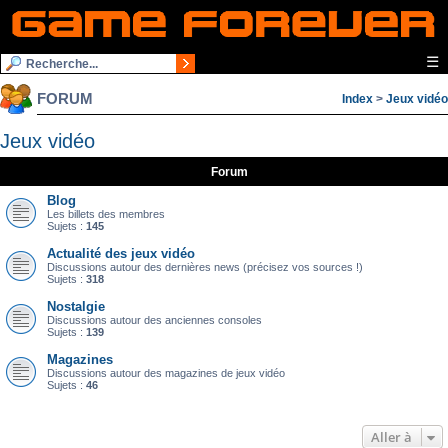
☰
FORUM
Index
>
Jeux vidéo
Jeux vidéo
Forum
Blog
Les billets des membres
Sujets :
145
Actualité des jeux vidéo
Discussions autour des dernières news (précisez vos sources !)
Sujets :
318
Nostalgie
Discussions autour des anciennes consoles
Sujets :
139
Magazines
Discussions autour des magazines de jeux vidéo
Sujets :
46
Aller à