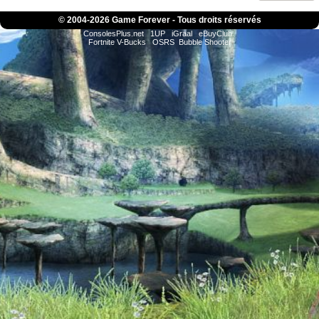
© 2004-
2026 Game Forever - Tous droits réservés
ConsolesPlus.net
1UP
iGraal
eBuyClub
Fortnite V-Bucks
OSRS
Bubble Shooter