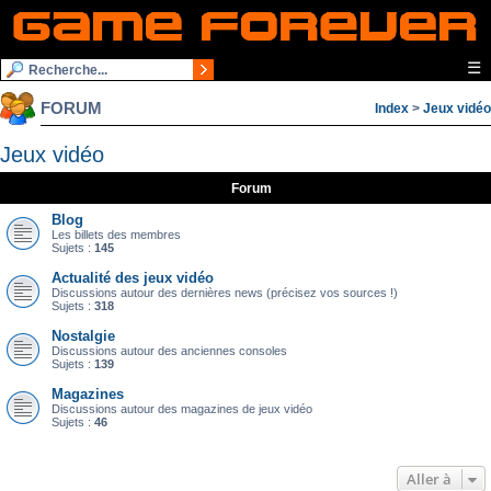
☰
FORUM
Index
>
Jeux vidéo
Jeux vidéo
Forum
Blog
Les billets des membres
Sujets :
145
Actualité des jeux vidéo
Discussions autour des dernières news (précisez vos sources !)
Sujets :
318
Nostalgie
Discussions autour des anciennes consoles
Sujets :
139
Magazines
Discussions autour des magazines de jeux vidéo
Sujets :
46
Aller à