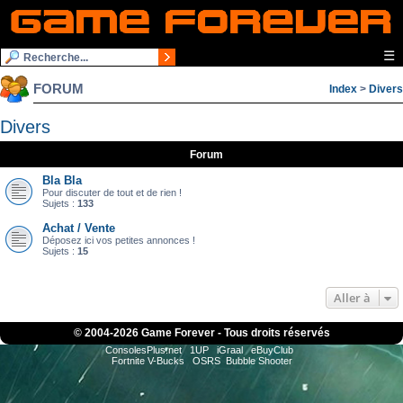
☰
FORUM
Index
>
Divers
Divers
Forum
Bla Bla
Pour discuter de tout et de rien !
Sujets :
133
Achat / Vente
Déposez ici vos petites annonces !
Sujets :
15
Aller à
© 2004-
2026 Game Forever - Tous droits réservés
ConsolesPlus.net
1UP
iGraal
eBuyClub
Fortnite V-Bucks
OSRS
Bubble Shooter