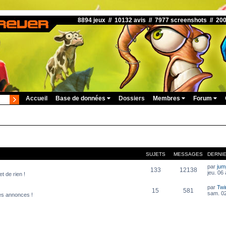
8894 jeux // 10132 avis // 7977 screenshots // 20
Accueil
Base de données
Dossiers
Membres
Forum
SUJETS
MESSAGES
DERNI
par
ju
133
12138
jeu. 06
t de rien !
par
Twi
15
581
sam. 02
es annonces !