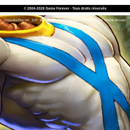
© 2004-
2026 Game Forever - Tous droits réservés
ConsolesPlus.net
1UP
iGraal
eBuyClub
Fortnite V-Bucks
OSRS
Bubble Shooter