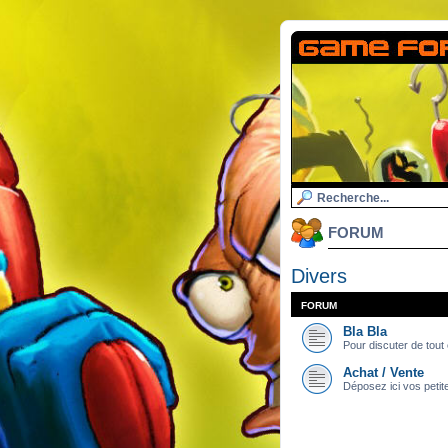
FORUM
Divers
FORUM
Bla Bla
Pour discuter de tout e
Achat / Vente
Déposez ici vos petit