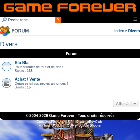
☰
FORUM
Index
>
Divers
Divers
Forum
Bla Bla
Pour discuter de tout et de rien !
Sujets :
133
Achat / Vente
Déposez ici vos petites annonces !
Sujets :
15
Aller à
© 2004-
2026 Game Forever - Tous droits réservés
ConsolesPlus.net
1UP
iGraal
eBuyClub
Fortnite V-Bucks
OSRS
Bubble Shooter