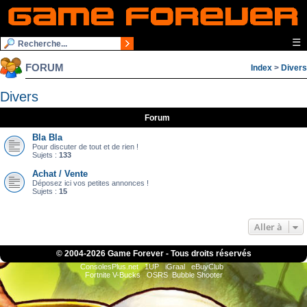
☰
FORUM
Index
>
Divers
Divers
Forum
Bla Bla
Pour discuter de tout et de rien !
Sujets :
133
Achat / Vente
Déposez ici vos petites annonces !
Sujets :
15
Aller à
© 2004-
2026 Game Forever - Tous droits réservés
ConsolesPlus.net
1UP
iGraal
eBuyClub
Fortnite V-Bucks
OSRS
Bubble Shooter